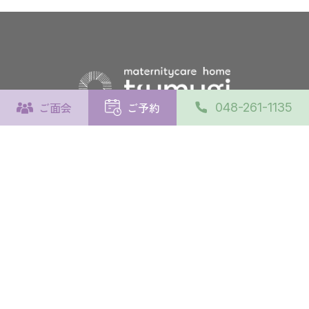
ご面会
ご予約
048-261-1135
〒333-0846 埼玉県川口市南前川2丁目5-5
施設について
施設の使い方
よくあるご質問
交通アクセス
プライバシーポリシー
© maternity home tsumugi