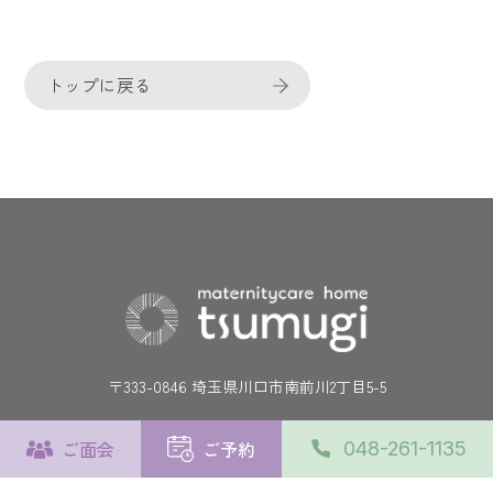
トップに戻る
〒333-0846 埼玉県川口市南前川2丁目5-5
施設について
ご面会
ご予約
048-261-1135
施設の使い方