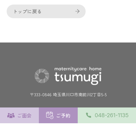
トップに戻る
〒333-0846 埼玉県川口市南前川2丁目5-5
施設について
ご面会
ご予約
048-261-1135
施設の使い方
よくあるご質問
交通アクセス