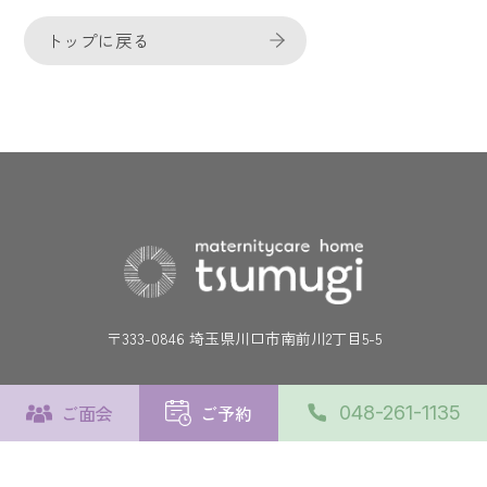
トップに戻る
〒333-0846 埼玉県川口市南前川2丁目5-5
施設について
ご面会
ご予約
048-261-1135
施設の使い方
よくあるご質問
交通アクセス